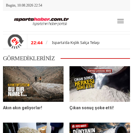
Bugün, 10.08.2026 22:54
Toggle
/
15:35
Isparta Valiliği Basın Duyurusu
navigat
/
22:44
Isparta'da Kışlık Salça Telaşı
GÖRMEDİKLERİNİZ
/
22:25
ISUBÜ'den Dev Başarı: Küresel Diploma Dönemi
/
22:16
Sağlıkta Yeni Dönem: Uzaktan Hizmet Başladı
Akın akın geliyorlar!
Çıkan sonuç şoke etti!