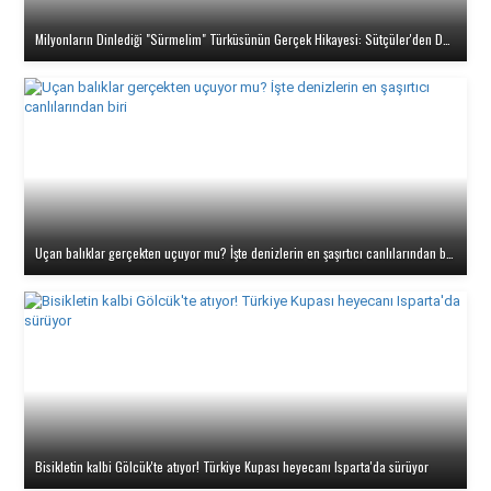
Milyonların Dinlediği "Sürmelim" Türküsünün Gerçek Hikayesi: Sütçüler'den Doğan Bir Aşk
Uçan balıklar gerçekten uçuyor mu? İşte denizlerin en şaşırtıcı canlılarından biri
Bisikletin kalbi Gölcük'te atıyor! Türkiye Kupası heyecanı Isparta'da sürüyor