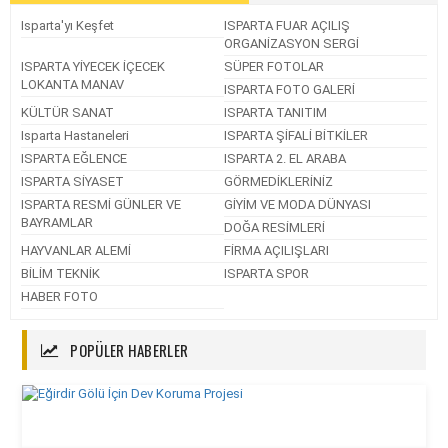
Isparta'yı Keşfet
ISPARTA FUAR AÇILIŞ
ORGANİZASYON SERGİ
ISPARTA YİYECEK İÇECEK
SÜPER FOTOLAR
LOKANTA MANAV
ISPARTA FOTO GALERİ
KÜLTÜR SANAT
ISPARTA TANITIM
Isparta Hastaneleri
ISPARTA ŞİFALİ BİTKİLER
ISPARTA EĞLENCE
ISPARTA 2. EL ARABA
ISPARTA SİYASET
GÖRMEDİKLERİNİZ
ISPARTA RESMİ GÜNLER VE
GİYİM VE MODA DÜNYASI
BAYRAMLAR
DOĞA RESİMLERİ
HAYVANLAR ALEMİ
FİRMA AÇILIŞLARI
BİLİM TEKNİK
ISPARTA SPOR
HABER FOTO
POPÜLER HABERLER